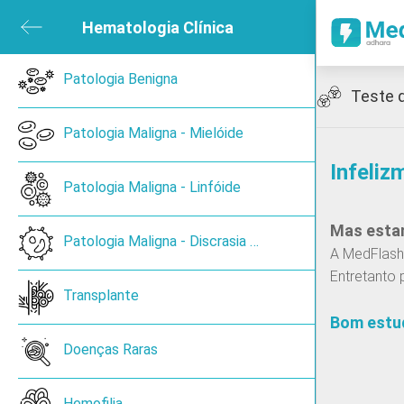
ubmenu
Hematologia Clínica
Close submenu
sica e de Reabilitação
Patologia Benigna
Open submenu
Icon
Teste 
ned
Patologia Maligna - Mielóide
Infeliz
en submenu
Patologia Maligna - Linfóide
Mas estam
 submenu
Patologia Maligna - Discrasia de Plasmócitos
A MedFlash 
Entretanto 
ireoide
Transplante
Bom estu
Doenças Raras
Cancro de pulmão de pequenas células
Hemofilia