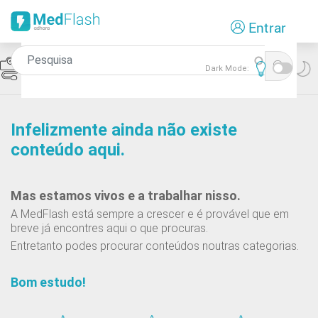
Passar
Entrar
para
o
conteúdo
Icon
Hipertensão Arterial
Dark Mode:
principal
Infelizmente ainda não existe
conteúdo aqui.
Mas estamos vivos e a trabalhar nisso.
A MedFlash está sempre a crescer e é provável que em
breve já encontres aqui o que procuras.
Entretanto podes procurar conteúdos noutras categorias.
Bom estudo!