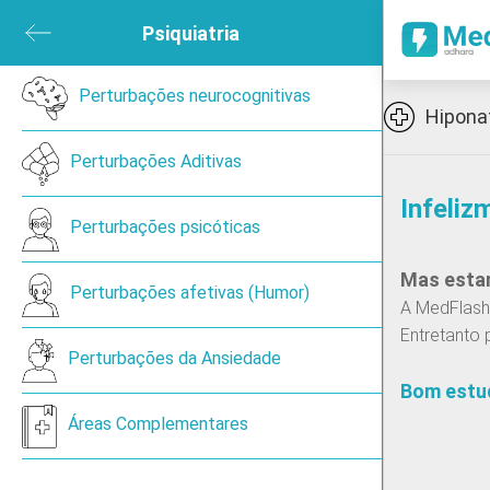
ubmenu
Psiquiatria
Close submenu
sica e de Reabilitação
Perturbações neurocognitivas
Open submenu
Icon
Hipona
ned
Perturbações Aditivas
Infeliz
en submenu
Perturbações psicóticas
Mas estam
 submenu
Perturbações afetivas (Humor)
A MedFlash 
Entretanto 
ireoide
Perturbações da Ansiedade
Bom estu
Áreas Complementares
Cancro de pulmão de pequenas células