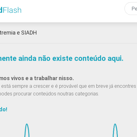
Passar
para
o
conteúdo
tremia e SIADH
principal
mente ainda não existe conteúdo aqui.
os vivos e a trabalhar nisso.
está sempre a crescer e é provável que em breve já encontres 
podes procurar conteúdos noutras categorias.
do!