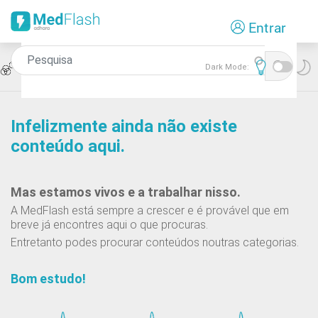
Passar
Entrar
para
o
conteúdo
Icon
Teste de Associação
Dark Mode:
principal
Infelizmente ainda não existe
conteúdo aqui.
Mas estamos vivos e a trabalhar nisso.
A MedFlash está sempre a crescer e é provável que em
breve já encontres aqui o que procuras.
Entretanto podes procurar conteúdos noutras categorias.
Bom estudo!