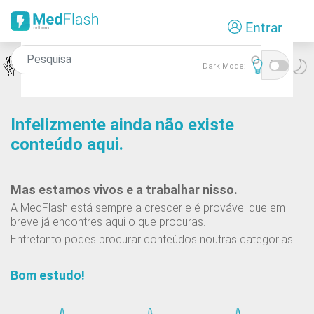
Passar
Entrar
para
o
conteúdo
Icon
Doenças Anexiais
Dark Mode:
principal
Infelizmente ainda não existe
conteúdo aqui.
Mas estamos vivos e a trabalhar nisso.
A MedFlash está sempre a crescer e é provável que em
breve já encontres aqui o que procuras.
Entretanto podes procurar conteúdos noutras categorias.
Bom estudo!