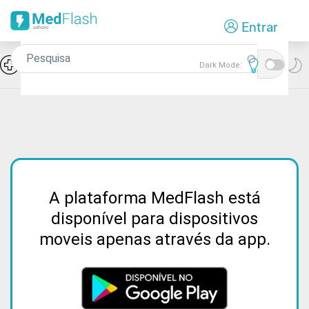
Passar
Entrar
para
o
conteúdo
Icon
Hiponatremia e SIADH
Dark Mode:
principal
A plataforma MedFlash está
disponível para dispositivos
moveis apenas através da app.