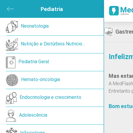
ubmenu
Pediatria
Close submenu
sica e de Reabilitação
Neonatologia
Open submenu
Icon
Gastre
ned
Nutrição e Distúrbios Nutricionais
Infeliz
en submenu
Pediatria Geral
Mas estam
 submenu
Hemato-oncologia
A MedFlash 
Entretanto 
ireoide
Endocrinologia e crescimento
Bom estu
Adolescência
Cancro de pulmão de pequenas células
Infeciologia