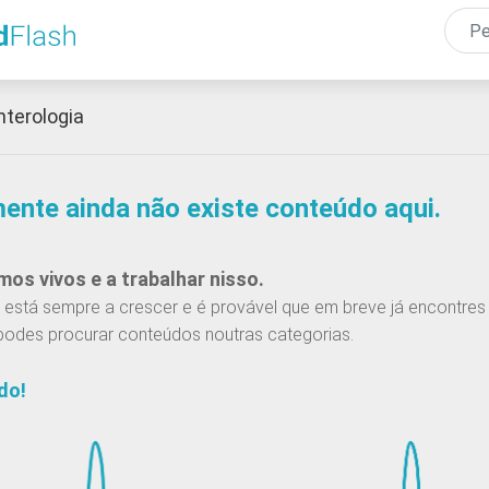
Passar
para
o
conteúdo
nterologia
principal
mente ainda não existe conteúdo aqui.
os vivos e a trabalhar nisso.
está sempre a crescer e é provável que em breve já encontres 
podes procurar conteúdos noutras categorias.
do!