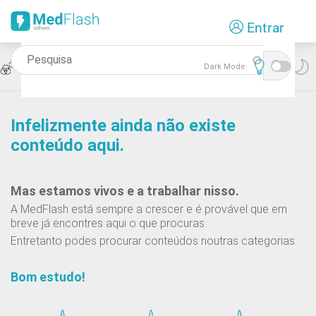
Passar
Entrar
para
o
conteúdo
Icon
Teste de Associação
Dark Mode:
principal
Infelizmente ainda não existe
conteúdo aqui.
Mas estamos vivos e a trabalhar nisso.
A MedFlash está sempre a crescer e é provável que em
breve já encontres aqui o que procuras.
Entretanto podes procurar conteúdos noutras categorias.
Bom estudo!