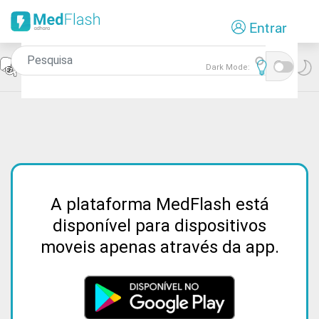
Passar
Entrar
para
o
conteúdo
Icon
Gastrenterologia
Dark Mode:
principal
A plataforma MedFlash está
disponível para dispositivos
moveis apenas através da app.