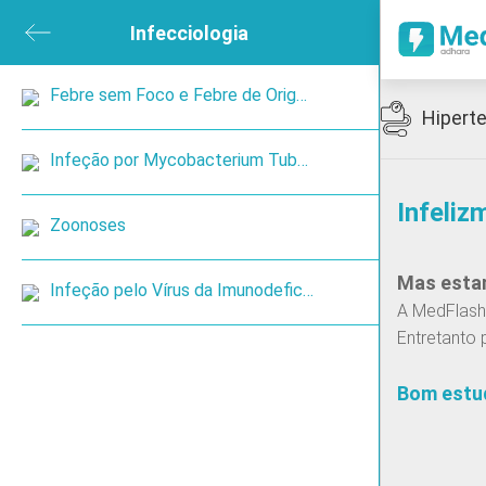
ubmenu
Infecciologia
Close submenu
sica e de Reabilitação
Open submenu
Febre sem Foco e Febre de Origem Indeterminada
Icon
Hiperte
ned
Infeção por Mycobacterium Tuberculosis
Infeliz
en submenu
Zoonoses
Mas estam
 submenu
Infeção pelo Vírus da Imunodeficiência Humana
A MedFlash 
Entretanto 
ireoide
Bom estu
Cancro de pulmão de pequenas células