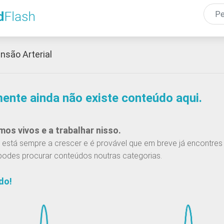
Passar
para
o
conteúdo
nsão Arterial
principal
mente ainda não existe conteúdo aqui.
os vivos e a trabalhar nisso.
está sempre a crescer e é provável que em breve já encontres 
podes procurar conteúdos noutras categorias.
do!