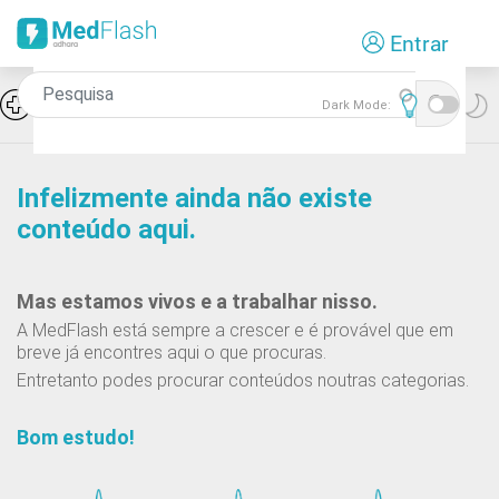
Passar
Entrar
para
o
conteúdo
Icon
Doença de Paget
Dark Mode:
principal
Infelizmente ainda não existe
conteúdo aqui.
Mas estamos vivos e a trabalhar nisso.
A MedFlash está sempre a crescer e é provável que em
breve já encontres aqui o que procuras.
Entretanto podes procurar conteúdos noutras categorias.
Bom estudo!