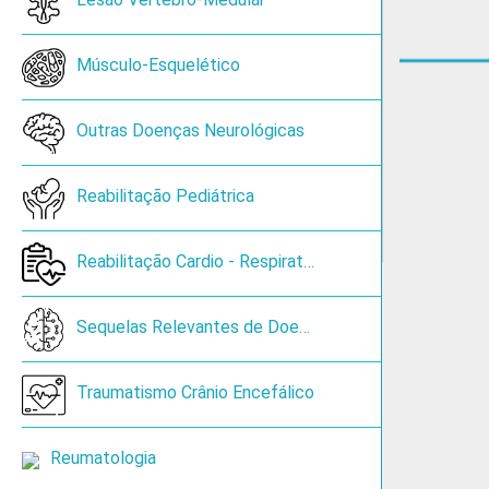
sica e de Reabilitação
Open submenu
Open submenu
Músculo-Esquelético
ia
Open submenu
Outras Doenças Neurológicas
unomediadas (Tipo II)
Reabilitação Pediátrica
Open submenu
gia
Open submenu
Reabilitação Cardio - Respiratória
s Médica
Open submenu
Sequelas Relevantes de Doença Neurológica
 e Obstetrícia
Traumatismo Crânio Encefálico
Open submenu
 Clínica
Reumatologia
Open submenu