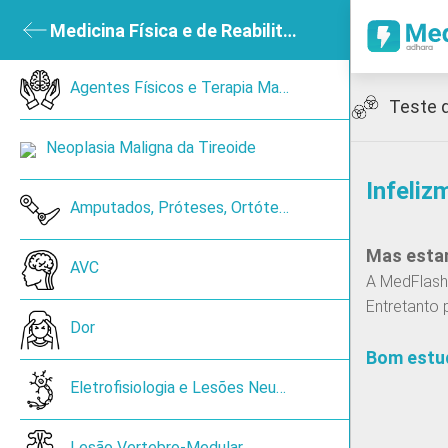
ubmenu
Medicina Física e de Reabilitação
Close submenu
sica e de Reabilitação
Open submenu
Agentes Físicos e Terapia Manual
Icon
Teste 
ned
Neoplasia Maligna da Tireoide
Infeliz
en submenu
Amputados, Próteses, Ortóteses e Ajudas Técnicas
Mas estam
 submenu
AVC
A MedFlash 
Entretanto 
ireoide
Dor
Bom estu
Cancro de pulmão de pequenas células
Eletrofisiologia e Lesões Neurónio Periférico
Lesão Vertebro-Medular