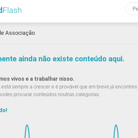
Passar
para
o
conteúdo
de Associação
principal
mente ainda não existe conteúdo aqui.
os vivos e a trabalhar nisso.
está sempre a crescer e é provável que em breve já encontres 
podes procurar conteúdos noutras categorias.
do!