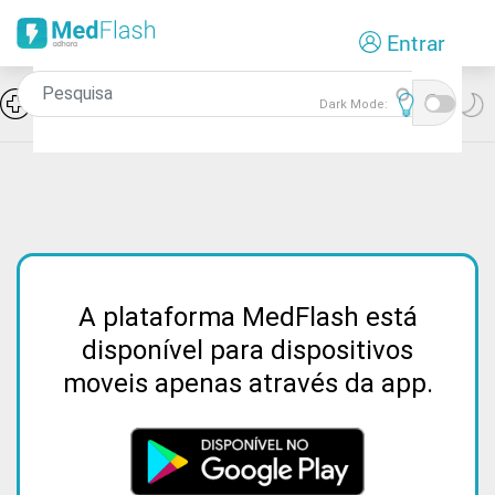
Passar
Entrar
para
o
conteúdo
Icon
Hiponatremia e SIADH
Dark Mode:
principal
A plataforma MedFlash está
disponível para dispositivos
moveis apenas através da app.