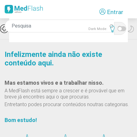
Passar
Entrar
para
o
conteúdo
Icon
Hiponatremia e SIADH
Dark Mode:
principal
Infelizmente ainda não existe
conteúdo aqui.
Mas estamos vivos e a trabalhar nisso.
A MedFlash está sempre a crescer e é provável que em
breve já encontres aqui o que procuras.
Entretanto podes procurar conteúdos noutras categorias.
Bom estudo!