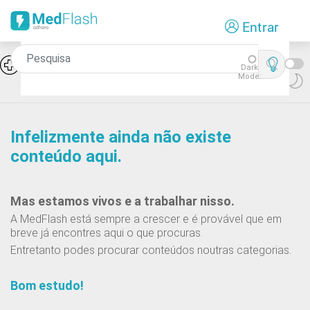
Passar
Entrar
para
o
conteúdo
Síndromes de falência medular:
Icon
Dark
Aplasia pura da série rubra
principal
Mode:
Infelizmente ainda não existe
conteúdo aqui.
Mas estamos vivos e a trabalhar nisso.
A MedFlash está sempre a crescer e é provável que em
breve já encontres aqui o que procuras.
Entretanto podes procurar conteúdos noutras categorias.
Bom estudo!