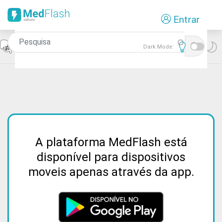
Passar
Entrar
para
o
conteúdo
Icon
Gastrenterologia
Dark Mode:
principal
A plataforma MedFlash está
disponível para dispositivos
moveis apenas através da app.