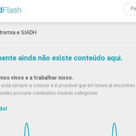
Passar
para
o
conteúdo
tremia e SIADH
principal
mente ainda não existe conteúdo aqui.
os vivos e a trabalhar nisso.
está sempre a crescer e é provável que em breve já encontres 
podes procurar conteúdos noutras categorias.
do!