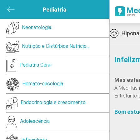
ubmenu
Pediatria
Close submenu
sica e de Reabilitação
Neonatologia
Open submenu
Icon
Hipona
ned
Nutrição e Distúrbios Nutricionais
Infeliz
en submenu
Pediatria Geral
Mas estam
 submenu
Hemato-oncologia
A MedFlash 
Entretanto 
ireoide
Endocrinologia e crescimento
Bom estu
Adolescência
Cancro de pulmão de pequenas células
Infeciologia