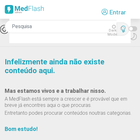
Passar
Entrar
para
o
conteúdo
Síndromes de falência medular:
Icon
Dark
Aplasia pura da série rubra
principal
Mode:
Infelizmente ainda não existe
conteúdo aqui.
Mas estamos vivos e a trabalhar nisso.
A MedFlash está sempre a crescer e é provável que em
breve já encontres aqui o que procuras.
Entretanto podes procurar conteúdos noutras categorias.
Bom estudo!