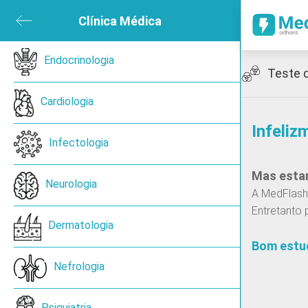
ubmenu
Clínica Médica
Close submenu
sica e de Reabilitação
Endocrinologia
Open submenu
Icon
Teste 
ned
Cardiologia
Infeliz
en submenu
Infectologia
Mas estam
 submenu
Neurologia
A MedFlash 
Entretanto 
ireoide
Dermatologia
Bom estu
Nefrologia
Cancro de pulmão de pequenas células
Psiquiatria