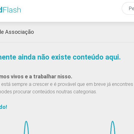
Passar
para
o
conteúdo
de Associação
principal
mente ainda não existe conteúdo aqui.
os vivos e a trabalhar nisso.
está sempre a crescer e é provável que em breve já encontres 
podes procurar conteúdos noutras categorias.
do!